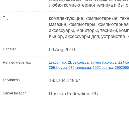
любая компьютерная техника и быто
Tags:
комплектующие, компьютерные, техни
магазин, компьютеры, компьютерная,
аксессуары, мониторы, техники, ком
выбор, аксессуары для, устройства,
Updated:
09 Aug 2010
Related websites:
1in.com.ua
,
2kids.com.ua
,
aintegral.com.ua
,
224.c
259.kiev.ua
,
082.crimea.ua
,
1552.com.ua
,
2902050
IP Address:
193.104.149.64
Server location:
Russian Federation, RU