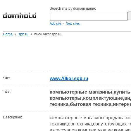
Search site by domain name:
-
Add site
New sites
Home
/
spb.ru
/
www.Alkor.spb.ru
Site:
www.Alkor.spb.ru
компьютерные магазины,купить
Title:
компьютеры,комплектующие,ви
техника,бытовая техника,интерн
Description:
компьютерные магазины продажа ко
техники,оргтехника,сопутствующих т
аксессуаров,комплектующие,компью