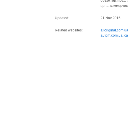
объектов, предла
цена, коммерческ
Updated:
21 Nov 2016
Related websites:
alloriginal.com.u
autom.com.ua
,
ca