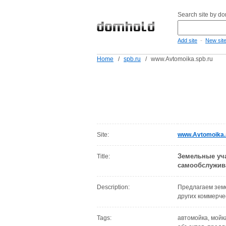
Search site by d
-
Add site
New sit
Home
/
spb.ru
/
www.Avtomoika.spb.ru
Site:
www.Avtomoika.
Земельные уча
Title:
самообслужив
Description:
Предлагаем земе
других коммерче
Tags:
автомойка, мойк