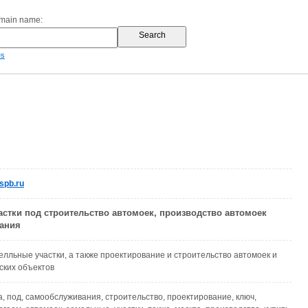
omain name:
es
spb.ru
стки под строительство автомоек, производство автомоек
ания
лльные участки, а также проектирование и строительство автомоек и
ских объектов
а, под, самообслуживания, строительство, проектирование, ключ,