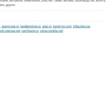
гаем, автомоек, земельные, участки, также, москва, производство, купить,
их, других
a
,
alarm-spb.ru
,
bestterminal.ru
,
aiaz.ru
,
banki-nn.com
,
10ka.kiev.ua
,
rds.odessa.net
,
cart-blank.ru
,
cdma-mobile.net